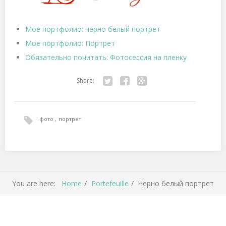
Мое портфолио: черно белый портрет
Мое портфолио: Портрет
Обязательно почитать: Фотосессия на пленку
Share:
Tw
Fa
Go
itte
ce
ogl
фото
портрет
r
bo
e+
ok
You are here:
Home
Portefeuille
Черно белый портрет