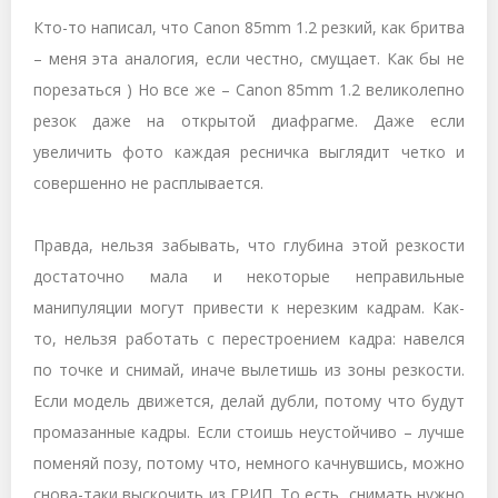
Кто-то написал, что Canon 85mm 1.2 резкий, как бритва
– меня эта аналогия, если честно, смущает. Как бы не
порезаться ) Но все же – Canon 85
mm
1.2 великолепно
резок даже на открытой диафрагме. Даже если
увеличить фото каждая ресничка выглядит четко и
совершенно не расплывается.
Правда, нельзя забывать, что глубина этой резкости
достаточно мала и некоторые неправильные
манипуляции могут привести к нерезким кадрам. Как-
то, нельзя работать с перестроением кадра: навелся
по точке и снимай
, иначе вылетишь из зоны резкости
.
Если модель движется, делай дубли, потому что будут
промазанные кадры. Если стоишь неустойчиво – лучше
поменяй позу, потому что, немного качнувшись, можно
снова-таки выскочить из ГРИП. То есть, снимать нужно