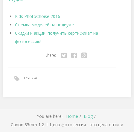
Kids PhotoChoise 2016
Съемка моделей на подиуме
Скидки и акции: получить сертификат на
фотосессию!
Share:
Tw
Fa
Go
itte
ce
ogl
Техника
r
bo
e+
ok
You are here:
Home
Blog
Canon 85mm 1.2 II. Цена фотосессии - это цена оптики