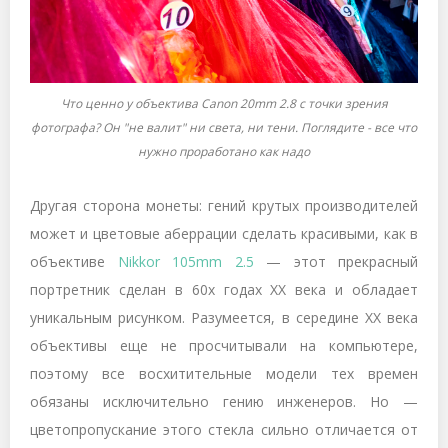
Что ценно у объектива Canon 20mm 2.8 с точки зрения
фотографа? Он "не валит" ни света, ни тени. Поглядите - все что
нужно проработано как надо
Другая сторона монеты: гений крутых производителей
может и цветовые аберрации сделать красивыми, как в
объективе
Nikkor 105mm 2.5
— этот прекрасный
портретник сделан в 60х годах
XX
века и обладает
уникальным рисунком. Разумеется, в середине XX века
объективы еще не просчитывали на компьютере,
поэтому все восхитительные модели тех времен
обязаны исключительно гению инженеров. Но —
цветопропускание этого стекла сильно отличается от