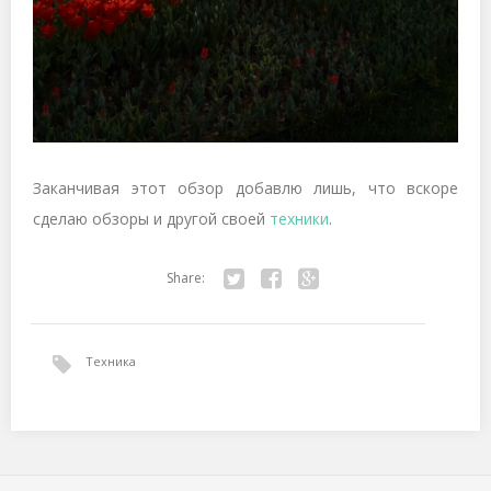
Заканчивая этот обзор добавлю лишь, что вскоре
сделаю обзоры и другой своей
техники
.
Share:
Tw
Fa
Go
itte
ce
ogl
Техника
r
bo
e+
ok